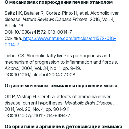
О механизмах повреждения печени этанолом
Seitz HK, Bataller R, Cortez-Pinto H, et al. Alcoholic liver
disease.
Nature Reviews Disease Primers
, 2018, Vol. 4,
Article 16.
DOI: 10.1038/s41572-018-0014-7
Ссылка:
https://www.nature.com/articles/s41572-018-
0014-7
Lieber CS. Alcoholic fatty liver: its pathogenesis and
mechanism of progression to inflammation and fibrosis.
Alcohol
, 2004, Vol. 34, No. 1, pp. 9–19.
DOI: 10.1016/j.alcohol.2004.07.008
О цикле мочевины, аммиаке и поражении мозга
Ott P, Vilstrup H. Cerebral effects of ammonia in liver
disease: current hypotheses.
Metabolic Brain Disease
,
2014, Vol. 29, No. 4, pp. 901–911.
DOI: 10.1007/s11011-014-9494-7
Об орнитине и аргинине в детоксикации аммиака