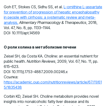
Goh ET, Stokes CS, Sidhu SS, et al.
L-ornithine L-aspartate
for prevention of progression of hepatic encephalopathy
in people with cirrhosis: a systematic review and meta-
analysis.
Alimentary Pharmacology & Therapeutics
, 2018,
Vol. 47, No. 8, pp. 1133–1144.
DOI: 10.1111/apt.14569
О роли холина в метаболизме печени
Zeisel SH, da Costa KA. Choline: an essential nutrient for
public health.
Nutrition Reviews
, 2009, Vol. 67, No. 11, pp.
615–623.
DOI: 10.1111/j.1753-4887.2009.00246.x
Ссылка:
https://academic.oup.com/nutritionreviews/article/67/11/61
5/1835438
Corbin KD, Zeisel SH. Choline metabolism provides novel
insights into nonalcoholic fatty liver disease and its