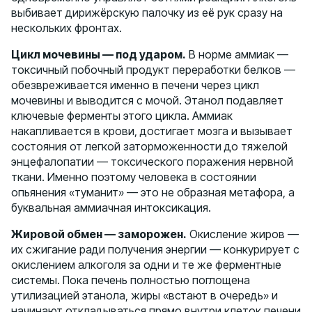
выбивает дирижёрскую палочку из её рук сразу на
нескольких фронтах.
Цикл мочевины — под ударом.
В норме аммиак —
токсичный побочный продукт переработки белков —
обезвреживается именно в печени через цикл
мочевины и выводится с мочой. Этанол подавляет
ключевые ферменты этого цикла. Аммиак
накапливается в крови, достигает мозга и вызывает
состояния от легкой заторможенности до тяжелой
энцефалопатии — токсического поражения нервной
ткани. Именно поэтому человека в состоянии
опьянения «туманит» — это не образная метафора, а
буквальная аммиачная интоксикация.
Жировой обмен — заморожен.
Окисление жиров —
их сжигание ради получения энергии — конкурирует с
окислением алкоголя за одни и те же ферментные
системы. Пока печень полностью поглощена
утилизацией этанола, жиры «встают в очередь» и
начинают откладываться прямо внутри клеток печени