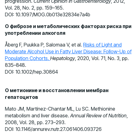
progression.
Current Opinion in Gastroenterology
, 2012,
Vol. 28, No. 2, pp. 159–165.
DOI: 10.1097/MOG.0b013e32834e7a4b
О фиброзе и метаболических факторах риска при
употреблении алкоголя
Åberg F, Puukka P, Salomaa V, et al.
Risks of Light and
Moderate Alcohol Use in Fatty Liver Disease: Follow-Up of
Population Cohorts.
Hepatology
, 2020, Vol. 71, No. 3, pp.
835–848.
DOI: 10.1002/hep.30864
О метионине и восстановлении мембран
гепатоцитов
Mato JM, Martínez-Chantar ML, Lu SC. Methionine
metabolism and liver disease.
Annual Review of Nutrition
,
2008, Vol. 28, pp. 273–293.
DOI: 10.1146/annurev.nutr.27.061406.093726