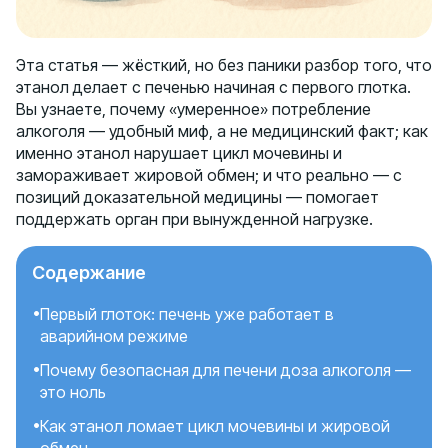
Эта статья — жёсткий, но без паники разбор того, что
этанол делает с печенью начиная с первого глотка.
Вы узнаете, почему «умеренное» потребление
алкоголя — удобный миф, а не медицинский факт; как
именно этанол нарушает цикл мочевины и
замораживает жировой обмен; и что реально — с
позиций доказательной медицины — помогает
поддержать орган при вынужденной нагрузке.
Содержание
Первый глоток: печень уже работает в
аварийном режиме
Почему безопасная для печени доза алкоголя —
это ноль
Как этанол ломает цикл мочевины и жировой